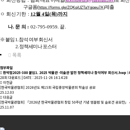
ㅇ
회신방법
:
협회 대표 이메일
(
kormuseum@hanmail.net
)
로 회신
구글폼
(
)
제출
https://forms.gle/ZQKqiUZTaYgjqeu7A
ㅇ
회신기한
:
12
월
4
일
(
목
)
까지
나.
문 의
:
02-795-0959.
끝
.
※
붙임
1.
참석 여부 회신서
2.
정책세미나 포스터
목록
첨부파일
한박협2025-380 붙임1. 2025 박물관 ·미술관 발전 정책세미나 참석여부 회신서.hwp
(4
28회 다운로드 | DATE : 2025-11-26 16:14:28
이전글
[한국박물관협회] 2026년도 제15회 국립중앙박물관회 학술상 공모
25.12.03
다음글
[한국박물관협회] 「2026년 한국박물관협회 창립 50주년 기념 엠블럼 및 슬로건 공모전」
25.11.07