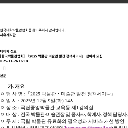
한국대학박물관협회를 찾아주셔서 감사합니다.
자유게시판
페이지 정보
[한국박물관협회] 『2025 박물관·미술관 발전 정책세미나』 참여자 모집
25-11-26 16:14
본문
가
.
개요
ㅇ 행 사 명
:
『
2025
박물관
‧
미술관 발전 정책세미나
』
ㅇ 일 시
: 2025
년
12
월
9
일
(
화
) 14
시
ㅇ 장 소
:
국립중앙박물관 교육동 제
1
강의실
ㅇ 대 상
:
전국 박물관
·
미술관장 및 종사자
,
학예사
,
정책 담당자
ㅇ 주 제
:
국립 박물관 유료화의 필요성과 서비스 개선 방안