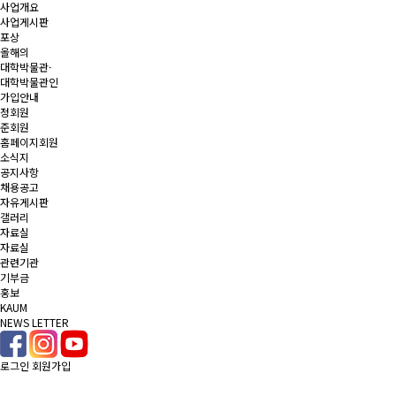
사업개요
사업게시판
포상
올해의
대학박물관·
대학박물관인
가입안내
정회원
준회원
홈페이지회원
소식지
공지사항
채용공고
자유게시판
갤러리
자료실
자료실
관련기관
기부금
홍보
KAUM
NEWS LETTER
로그인
회원가입