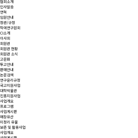
협회소개
인사말씀
연혁
임원안내
정관/규정
학예연구원회
CI소개
이사회
회원관
회원관 현황
회원관 소식
고문화
투고안내
판매안내
논문검색
연구윤리규정
국고지원사업
대학박물관
진흥지원사업
사업개요
프로그램
사업게시판
매장유산
미정리 유물
보존 및 활용사업
사업개요
사업게시판