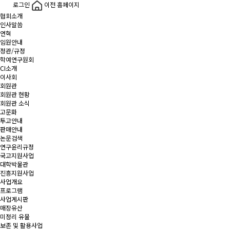
로그인
이전 홈페이지
협회소개
인사말씀
연혁
임원안내
정관/규정
학예연구원회
CI소개
이사회
회원관
회원관 현황
회원관 소식
고문화
투고안내
판매안내
논문검색
연구윤리규정
국고지원사업
대학박물관
진흥지원사업
사업개요
프로그램
사업게시판
매장유산
미정리 유물
보존 및 활용사업